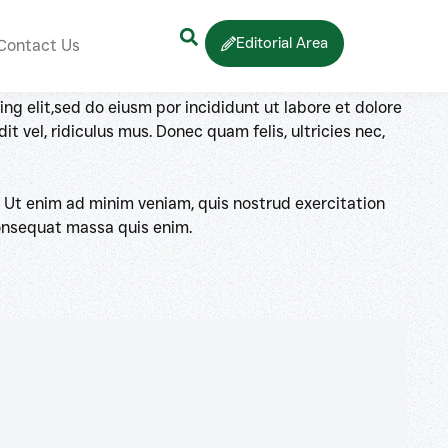
. Ut enim ad minim veniam, quis nostrud exercitation
Editorial Area
Contact Us
 consequat massa quis
ng elit,sed do eiusm por incididunt ut labore et dolore
 vel, ridiculus mus. Donec quam felis, ultricies nec,
. Ut enim ad minim veniam, quis nostrud exercitation
 consequat massa quis enim.