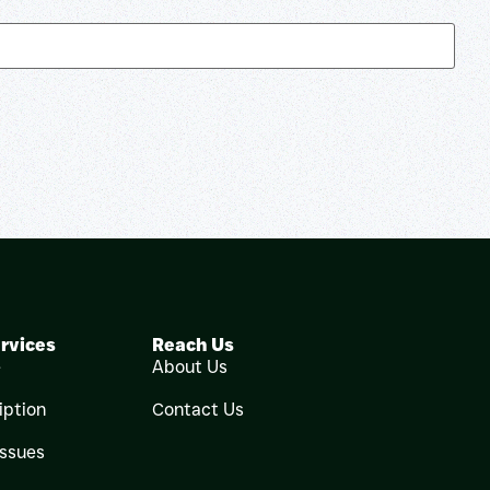
rvices
Reach Us
e
About Us
iption
Contact Us
Issues