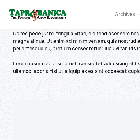
Blog Post Title
Lorem ipsum dolor sit amet, consectet adipiscing elit,
Archives
ullamco laboris nisi ut aliquip ex ea sint occaecat cup
Donec pede justo, fringilla vitae, eleifend acer sem n
magna aliqua. Ut enim ad minim veniam, quis nostrud exe
pellentesque eu, pretium consectetuer luculvinar, ids
Lorem ipsum dolor sit amet, consectet adipiscing elit,
ullamco laboris nisi ut aliquip ex ea sint occaecat cup