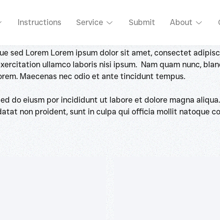
sed do eiusm por incididunt ut labore et dolore magna aliqua
Instructions
Service
Submit
About
idatat non proident, sunt in culpa qui officia mollit natoque
eque sed Lorem Lorem ipsum dolor sit amet, consectet adipisci
rcitation ullamco laboris nisi ipsum. Nam quam nunc, blandit
 lorem. Maecenas nec odio et ante tincidunt tempus.
sed do eiusm por incididunt ut labore et dolore magna aliqua
idatat non proident, sunt in culpa qui officia mollit natoque