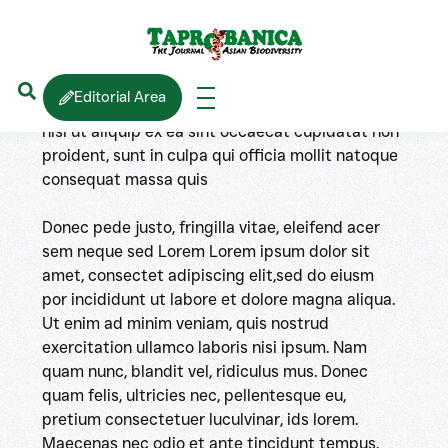
Blog Post Title
Lorem ipsum dolor sit amet, consectet
adipiscing elit,sed do eiusm por incididunt ut
labore et dolore magna aliqua. Ut enim ad minim
Editorial Area
veniam, quis nostrud exercitation ullamco laboris
nisi ut aliquip ex ea sint occaecat cupidatat non
proident, sunt in culpa qui officia mollit natoque
consequat massa quis
Donec pede justo, fringilla vitae, eleifend acer
sem neque sed Lorem Lorem ipsum dolor sit
amet, consectet adipiscing elit,sed do eiusm
por incididunt ut labore et dolore magna aliqua.
Ut enim ad minim veniam, quis nostrud
exercitation ullamco laboris nisi ipsum. Nam
quam nunc, blandit vel, ridiculus mus. Donec
quam felis, ultricies nec, pellentesque eu,
pretium consectetuer luculvinar, ids lorem.
Maecenas nec odio et ante tincidunt tempus.