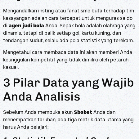
Mengandalkan insting atau fanatisme buta terhadap tim
kesayangan adalah cara tercepat untuk menguras saldo
di
agen judi bola
Anda. Sepak bola adalah olahraga yang
dinamis, tetapi di balik setiap gol, kartu kuning, dan
tendangan sudut, selalu ada pola statistik yang terekam.
Mengetahui cara membaca data ini akan memberi Anda
keunggulan kompetitif yang tidak dimiliki oleh petaruh
kasual.
3 Pilar Data yang Wajib
Anda Analisis
Sebelum Anda membuka akun
Sbobet
Anda dan
menempatkan taruhan, ada tiga metrik data utama yang
harus Anda pelajari: