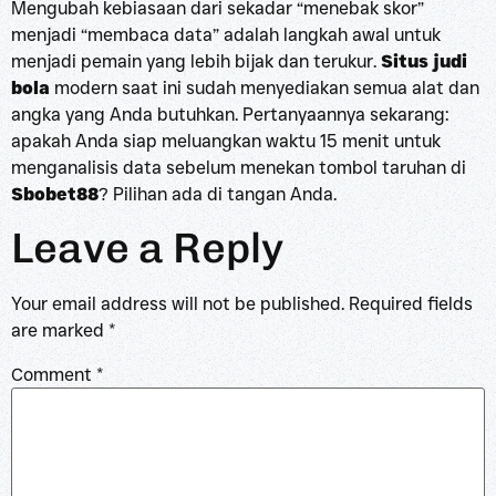
Mengubah kebiasaan dari sekadar “menebak skor”
menjadi “membaca data” adalah langkah awal untuk
menjadi pemain yang lebih bijak dan terukur.
Situs judi
bola
modern saat ini sudah menyediakan semua alat dan
angka yang Anda butuhkan. Pertanyaannya sekarang:
apakah Anda siap meluangkan waktu 15 menit untuk
menganalisis data sebelum menekan tombol taruhan di
Sbobet88
? Pilihan ada di tangan Anda.
Leave a Reply
Your email address will not be published.
Required fields
are marked
*
Comment
*