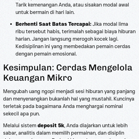
Tarik kemenangan Anda, atau sisakan modal awal
untuk bermain di hari lain.
Berhenti Saat Batas Tercapai:
Jika modal lima
ribu tersebut habis, terimalah sebagai biaya hiburan
harian. Jangan langsung merogoh kocek lagi.
Kedisiplinan ini yang membedakan pemain cerdas
dengan pemain emosional.
Kesimpulan: Cerdas Mengelola
Keuangan Mikro
Mengubah uang ngopi menjadi sesi hiburan yang panjang
dan menyenangkan bukanlah hal yang mustahil. Kuncinya
terletak pada bagaimana Anda menghargai nominal
sekecil apa pun.
Melalui sistem
deposit 5k
, Anda diajarkan untuk lebih
sabar, analitis dalam memilih permainan, dan disiplin