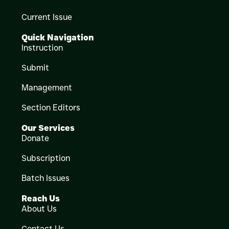
Current Issue
Quick Navigation
Instruction
Submit
Management
Section Editors
Our Services
Donate
Subscription
Batch Issues
Reach Us
About Us
Contact Us