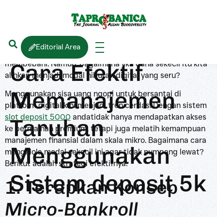
Pernahkah Anda menghitung berapa banyak uang yang
Dari Uang Ngopi
Anda keluarkan setiap harinya untuk hal-hal kecil?
Secangkir kopi di kedai langganan, uang parkir, atau
Jadi Peluang:
sekadar camilan sore. Pengeluaran kecil ini sering kali
Editorial Area
luput dari perhatian karena nominalnya yang terasa tidak
membebani. Namun, bagaimana jika dana sekecil itu kita
Cara Efektif
alihkan menjadi modal hiburan digital yang seru?
Memanajemen
Menggunakan sisa uang ngopi untuk bersantai di
platform digital kini menjadi tren cerdas. Dengan sistem
slot deposit 5000
anda
tidak hanya mendapatkan akses
Taruhan
ke permainan premium, tetapi juga melatih kemampuan
manajemen finansial dalam skala mikro. Bagaimana cara
Menggunakan
mengelola modal sekecil ini agar tidak numpang lewat?
Berikut adalah strategi efektifnya.
Sistem deposit 5k
1. Terapkan Konsep
Micro-Bankroll