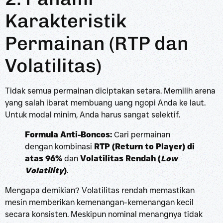
Karakteristik
Permainan (RTP dan
Volatilitas)
Tidak semua permainan diciptakan setara. Memilih arena
yang salah ibarat membuang uang ngopi Anda ke laut.
Untuk modal minim, Anda harus sangat selektif.
Formula Anti-Boncos:
Cari permainan
dengan kombinasi
RTP (Return to Player) di
atas 96%
dan
Volatilitas Rendah (
Low
Volatility
)
.
Mengapa demikian? Volatilitas rendah memastikan
mesin memberikan kemenangan-kemenangan kecil
secara konsisten. Meskipun nominal menangnya tidak