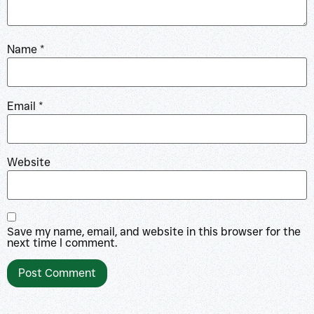
Name
*
Email
*
Website
Save my name, email, and website in this browser for the
next time I comment.