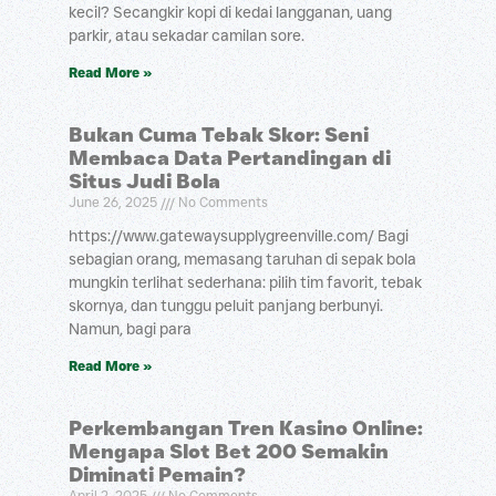
kecil? Secangkir kopi di kedai langganan, uang
parkir, atau sekadar camilan sore.
Read More »
Bukan Cuma Tebak Skor: Seni
Membaca Data Pertandingan di
Situs Judi Bola
June 26, 2025
No Comments
https://www.gatewaysupplygreenville.com/ Bagi
sebagian orang, memasang taruhan di sepak bola
mungkin terlihat sederhana: pilih tim favorit, tebak
skornya, dan tunggu peluit panjang berbunyi.
Namun, bagi para
Read More »
Perkembangan Tren Kasino Online:
Mengapa Slot Bet 200 Semakin
Diminati Pemain?
April 2, 2025
No Comments