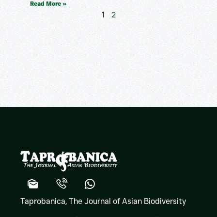
Read More »
1
2
Taprobanica, The Journal of Asian Biodiversity