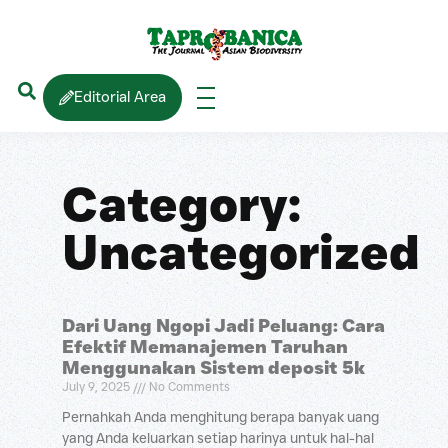
Editorial Area
Category:
Uncategorized
Dari Uang Ngopi Jadi Peluang: Cara
Efektif Memanajemen Taruhan
Menggunakan Sistem deposit 5k
July 9, 2025
No Comments
Pernahkah Anda menghitung berapa banyak uang
yang Anda keluarkan setiap harinya untuk hal-hal