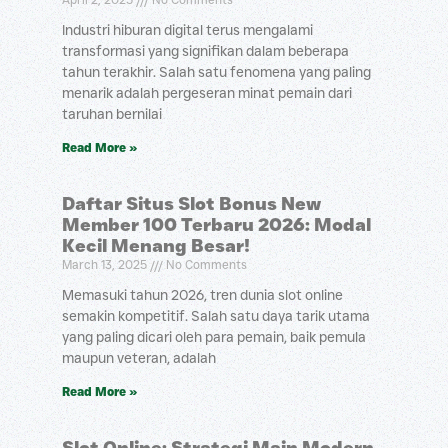
Industri hiburan digital terus mengalami
transformasi yang signifikan dalam beberapa
tahun terakhir. Salah satu fenomena yang paling
menarik adalah pergeseran minat pemain dari
taruhan bernilai
Read More »
Daftar Situs Slot Bonus New
Member 100 Terbaru 2026: Modal
Kecil Menang Besar!
March 13, 2025
No Comments
Memasuki tahun 2026, tren dunia slot online
semakin kompetitif. Salah satu daya tarik utama
yang paling dicari oleh para pemain, baik pemula
maupun veteran, adalah
Read More »